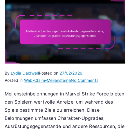
By
Lydia Caldwell
Posted on
27/02/2026
on
Posted in
Web-Claim-Meilensteine
No Comments
Meilensteinbelo
Meilensteinbelohnungen in Marvel Strike Force bieten
Web-
den Spielern wertvolle Anreize, um während des
Anforderungsmei
Charakter-
Spiels bestimmte Ziele zu erreichen. Diese
Upgrades,
Belohnungen umfassen Charakter-Upgrades,
Ausrüstungsgeg
Ausrüstungsgegenstände und andere Ressourcen, die