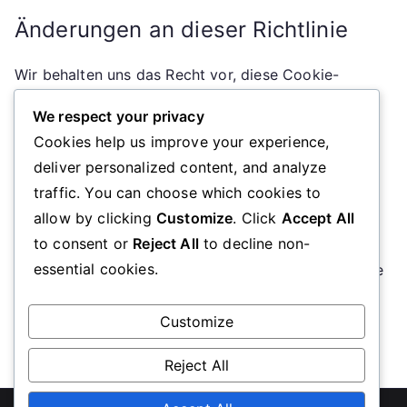
Änderungen an dieser Richtlinie
Wir behalten uns das Recht vor, diese Cookie-
Richtlinie jederzeit zu aktualisieren. Änderungen
We respect your privacy
werden auf dieser Seite veröffentlicht, und das
Cookies help us improve your experience,
Datum der letzten Aktualisierung wird oben
deliver personalized content, and analyze
angezeigt.
traffic. You can choose which cookies to
allow by clicking
Customize
. Click
Accept All
Kontaktinformationen
to consent or
Reject All
to decline non-
essential cookies.
Bei Fragen oder Anliegen zu dieser Cookie-Richtlinie
können Sie uns unter
cookiepolicy@xdays.ch
kontaktieren.
Customize
Reject All