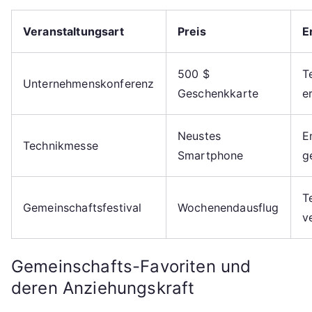
Veranstaltungsart
Preis
E
500 $
T
Unternehmenskonferenz
Geschenkkarte
e
Neustes
E
Technikmesse
Smartphone
g
T
Gemeinschaftsfestival
Wochenendausflug
v
Gemeinschafts-Favoriten und
deren Anziehungskraft