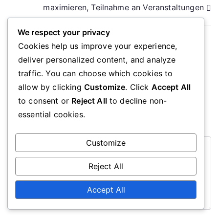
maximieren, Teilnahme an Veranstaltungen
We respect your privacy
Cookies help us improve your experience,
deliver personalized content, and analyze
Leave a Reply
traffic. You can choose which cookies to
allow by clicking
Customize
. Click
Accept All
Your email address will not be published.
Required
to consent or
Reject All
to decline non-
fields are marked
*
essential cookies.
Comment
*
Customize
Reject All
Accept All