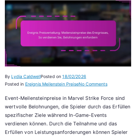
By
Lydia Caldwell
Posted on
18/02/2026
on
Posted in
Ereignis Meilenstein Preise
No Comments
Ereignis
Event-Meilensteinpreise in Marvel Strike Force sind
Preisverteilun
wertvolle Belohnungen, die Spieler durch das Erfüllen
Meilensteinpr
des
spezifischer Ziele während In-Game-Events
Ereignisses,
verdienen können. Durch die Teilnahme und das
So
Erfüllen von Leistungsanforderungen können Spieler