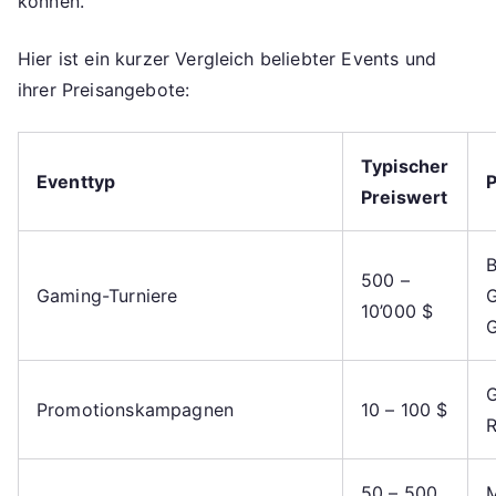
können.
Hier ist ein kurzer Vergleich beliebter Events und
ihrer Preisangebote:
Typischer
Eventtyp
P
Preiswert
B
500 –
Gaming-Turniere
10’000 $
G
Promotionskampagnen
10 – 100 $
R
50 – 500
M