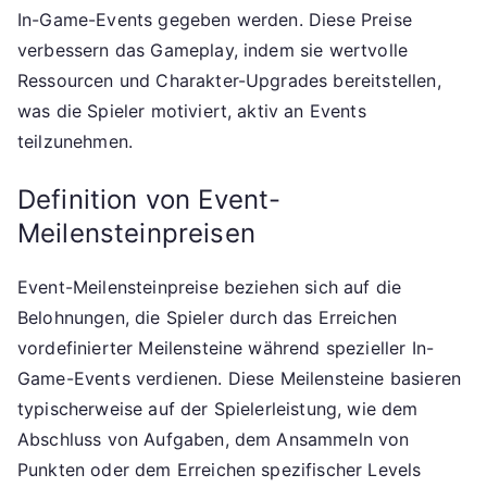
In-Game-Events gegeben werden. Diese Preise
verbessern das Gameplay, indem sie wertvolle
Ressourcen und Charakter-Upgrades bereitstellen,
was die Spieler motiviert, aktiv an Events
teilzunehmen.
Definition von Event-
Meilensteinpreisen
Event-Meilensteinpreise beziehen sich auf die
Belohnungen, die Spieler durch das Erreichen
vordefinierter Meilensteine während spezieller In-
Game-Events verdienen. Diese Meilensteine basieren
typischerweise auf der Spielerleistung, wie dem
Abschluss von Aufgaben, dem Ansammeln von
Punkten oder dem Erreichen spezifischer Levels