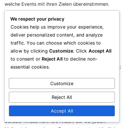
welche Events mit ihren Zielen übereinstimmen.
Verfügbarkeit von
We respect your privacy
Charakterfragmenten
Cookies help us improve your experience,
deliver personalized content, and analyze
Charakterfragmente sind eine beliebte Belohnung in
traffic. You can choose which cookies to
vielen Events, die es Spielern ermöglichen,
allow by clicking
Customize
. Click
Accept All
Charaktere freizuschalten oder aufzuwerten. Die
to consent or
Reject All
to decline non-
Verfügbarkeit dieser Fragmente kann stark variieren;
essential cookies.
einige Events können zeitlich begrenzte Charaktere
bieten, während andere Fragmente für häufigere
Customize
Charaktere anbieten. Spieler sollten Events
Reject All
priorisieren, die Fragmente für Charaktere
bereitstellen, die sie verbessern möchten.
Accept All
Darüber hinaus kann die Anzahl der bei jedem