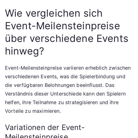
Wie vergleichen sich
Event-Meilensteinpreise
über verschiedene Events
hinweg?
Event-Meilensteinpreise variieren erheblich zwischen
verschiedenen Events, was die Spielerbindung und
die verfügbaren Belohnungen beeinflusst. Das
Verständnis dieser Unterschiede kann den Spielern
helfen, ihre Teilnahme zu strategisieren und ihre
Vorteile zu maximieren.
Variationen der Event-
Meilensteinpreise