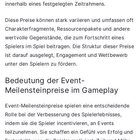
innerhalb eines festgelegten Zeitrahmens.
Diese Preise können stark variieren und umfassen oft
Charakterfragmente, Ressourcenpakete und andere
wertvolle Gegenstände, die zum Fortschritt eines
Spielers im Spiel beitragen. Die Struktur dieser Preise
ist darauf ausgelegt, Engagement und Wettbewerb
unter den Spielern zu fördern.
Bedeutung der Event-
Meilensteinpreise im Gameplay
Event-Meilensteinpreise spielen eine entscheidende
Rolle bei der Verbesserung des Spielerlebnisses,
indem sie die Spieler incentivieren, an Events
teilzunehmen. Sie schaffen ein Gefühl von Erfolg und