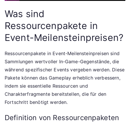
Was sind
Ressourcenpakete in
Event-Meilensteinpreisen?
Ressourcenpakete in Event-Meilensteinpreisen sind
Sammlungen wertvoller In-Game-Gegenstände, die
während spezifischer Events vergeben werden. Diese
Pakete können das Gameplay erheblich verbessern,
indem sie essentielle Ressourcen und
Charakterfragmente bereitstellen, die für den
Fortschritt benötigt werden.
Definition von Ressourcenpaketen