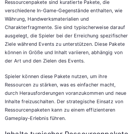
Ressourcenpakete sind kuratierte Pakete, die
verschiedene In-Game-Gegenstände enthalten, wie
Währung, Handwerksmaterialien und
Charakterfragmente. Sie sind typischerweise darauf
ausgelegt, die Spieler bei der Erreichung spezifischer
Ziele während Events zu unterstützen. Diese Pakete
können in Größe und Inhalt variieren, abhängig von
der Art und den Zielen des Events.
Spieler können diese Pakete nutzen, um ihre
Ressourcen zu stärken, was es einfacher macht,
durch Herausforderungen voranzukommen und neue
Inhalte freizuschalten. Der strategische Einsatz von
Ressourcenpaketen kann zu einem effizienteren
Gameplay-Erlebnis führen.