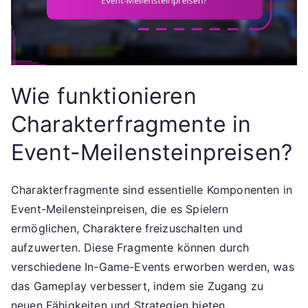
Wie funktionieren
Charakterfragmente in
Event-Meilensteinpreisen?
Charakterfragmente sind essentielle Komponenten in
Event-Meilensteinpreisen, die es Spielern
ermöglichen, Charaktere freizuschalten und
aufzuwerten. Diese Fragmente können durch
verschiedene In-Game-Events erworben werden, was
das Gameplay verbessert, indem sie Zugang zu
neuen Fähigkeiten und Strategien bieten.