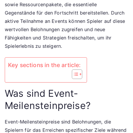
sowie Ressourcenpakete, die essentielle
Gegenstände für den Fortschritt bereitstellen. Durch
aktive Teilnahme an Events können Spieler auf diese
wertvollen Belohnungen zugreifen und neue
Fähigkeiten und Strategien freischalten, um ihr
Spielerlebnis zu steigern.
Key sections in the article:
Was sind Event-
Meilensteinpreise?
Event-Meilensteinpreise sind Belohnungen, die
Spielern für das Erreichen spezifischer Ziele während