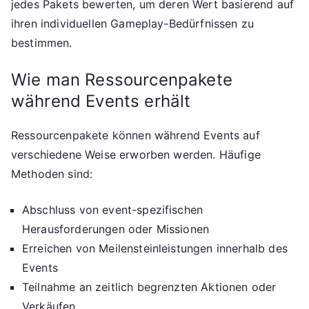
jedes Pakets bewerten, um deren Wert basierend auf
ihren individuellen Gameplay-Bedürfnissen zu
bestimmen.
Wie man Ressourcenpakete
während Events erhält
Ressourcenpakete können während Events auf
verschiedene Weise erworben werden. Häufige
Methoden sind:
Abschluss von event-spezifischen
Herausforderungen oder Missionen
Erreichen von Meilensteinleistungen innerhalb des
Events
Teilnahme an zeitlich begrenzten Aktionen oder
Verkäufen