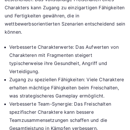
Charakters kann Zugang zu einzigartigen Fähigkeiten
und Fertigkeiten gewähren, die in
wettbewerbsorientierten Szenarien entscheidend sein
können.
Verbesserte Charakterwerte: Das Aufwerten von
Charakteren mit Fragmenten steigert
typischerweise ihre Gesundheit, Angriff und
Verteidigung.
Zugang zu speziellen Fähigkeiten: Viele Charaktere
erhalten mächtige Fähigkeiten beim Freischalten,
was strategischeres Gameplay ermöglicht.
Verbesserte Team-Synergie: Das Freischalten
spezifischer Charaktere kann bessere
Teamzusammensetzungen schaffen und die
Gesamtleistung in Kämpfen verbessern.