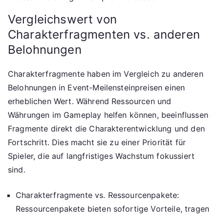
Vergleichswert von
Charakterfragmenten vs. anderen
Belohnungen
Charakterfragmente haben im Vergleich zu anderen
Belohnungen in Event-Meilensteinpreisen einen
erheblichen Wert. Während Ressourcen und
Währungen im Gameplay helfen können, beeinflussen
Fragmente direkt die Charakterentwicklung und den
Fortschritt. Dies macht sie zu einer Priorität für
Spieler, die auf langfristiges Wachstum fokussiert
sind.
Charakterfragmente vs. Ressourcenpakete:
Ressourcenpakete bieten sofortige Vorteile, tragen