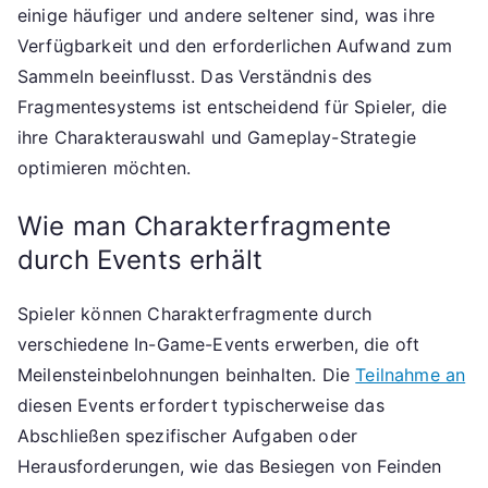
einige häufiger und andere seltener sind, was ihre
Verfügbarkeit und den erforderlichen Aufwand zum
Sammeln beeinflusst. Das Verständnis des
Fragmentesystems ist entscheidend für Spieler, die
ihre Charakterauswahl und Gameplay-Strategie
optimieren möchten.
Wie man Charakterfragmente
durch Events erhält
Spieler können Charakterfragmente durch
verschiedene In-Game-Events erwerben, die oft
Meilensteinbelohnungen beinhalten. Die
Teilnahme an
diesen Events erfordert typischerweise das
Abschließen spezifischer Aufgaben oder
Herausforderungen, wie das Besiegen von Feinden